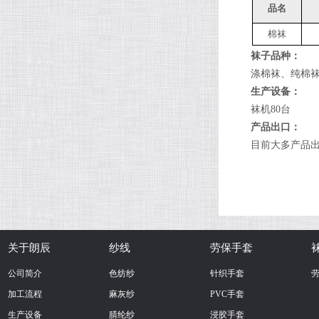
品名
棉袜
袜子品种：
涤棉袜、纯棉
生产设备：
袜机80台
产品出口：
目前大多产品
关于朗辰
纱线
劳保手套
公司简介
色纺纱
针织手套
加工流程
麻灰纱
PVC手套
生产设备
腈纶纱
浸胶手套