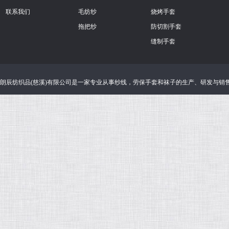
联系我们
毛纺纱
烧烤手套
拖把纱
防切割手套
缝制手套
朗辰纺织品(慈溪)有限公司
是一家专业从事
纱线
，
劳保手套
和
袜子
的生产、研发与销售