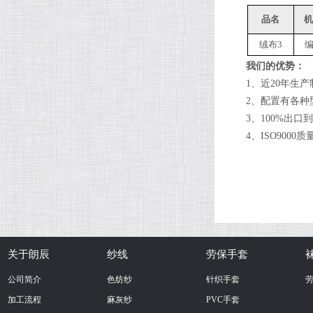
品名
绒布3
我们的优势：
1、近20年生
2、配置有各种
3、100%出
4、ISO900
关于朗辰
纱线
劳保手套
公司简介
色纺纱
针织手套
加工流程
麻灰纱
PVC手套