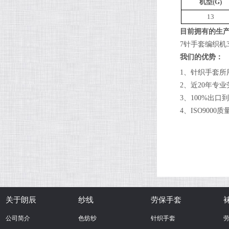
机型(G)
13
目前拥有的生
7针手套编织机
我们的优势：
1、针织手套所
2、近20年专
3、100%出
4、ISO900
关于朗辰
纱线
劳保手套
公司简介
色纺纱
针织手套