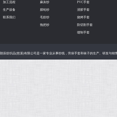
加工流程
麻灰纱
PVC手套
生产设备
腈纶纱
浸胶手套
联系我们
毛纺纱
烧烤手套
拖把纱
防切割手套
缝制手套
朗辰纺织品(慈溪)有限公司
是一家专业从事
纱线
，
劳保手套
和
袜子
的生产、研发与销售