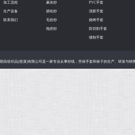
加工流程
麻灰纱
PVC手套
生产设备
腈纶纱
浸胶手套
联系我们
毛纺纱
烧烤手套
拖把纱
防切割手套
缝制手套
朗辰纺织品(慈溪)有限公司
是一家专业从事
纱线
，
劳保手套
和
袜子
的生产、研发与销售