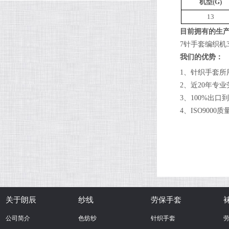
机型(G)
13
目前拥有的生
7针手套编织机
我们的优势：
1、针织手套所
2、近20年专
3、100%出
4、ISO900
关于朗辰
纱线
劳保手套
公司简介
色纺纱
针织手套